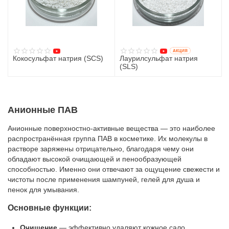
AКЦИЯ
Кокосульфат натрия (SCS)
Лаурилсульфат натрия
(SLS)
135
руб.
135
руб.
115
руб.
Анионные ПАВ
Анионные поверхностно-активные вещества — это наиболее
распространённая группа ПАВ в косметике. Их молекулы в
растворе заряжены отрицательно, благодаря чему они
обладают высокой очищающей и пенообразующей
способностью. Именно они отвечают за ощущение свежести и
чистоты после применения шампуней, гелей для душа и
пенок для умывания.
Основные функции:
Очищение
— эффективно удаляют кожное сало,