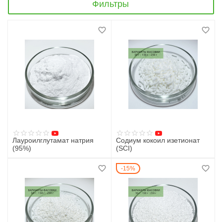
Фильтры
Лауроилглутамат натрия
Содиум кокоил изетионат
(95%)
(SCI)
110
руб.
193
руб.
15%