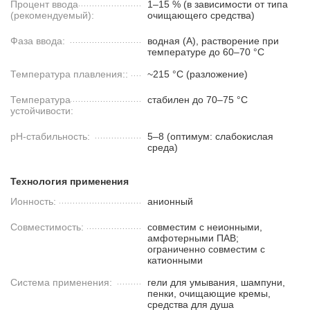
Процент ввода
1–15 % (в зависимости от типа
(рекомендуемый):
очищающего средства)
Фаза ввода:
водная (A), растворение при
температуре до 60–70 °C
Температура плавления::
~215 °C (разложение)
Температура
стабилен до 70–75 °C
устойчивости:
pH-стабильность:
5–8 (оптимум: слабокислая
среда)
Технология применения
Ионность:
анионный
Совместимость:
совместим с неионными,
амфотерными ПАВ;
ограниченно совместим с
катионными
Система применения:
гели для умывания, шампуни,
пенки, очищающие кремы,
средства для душа