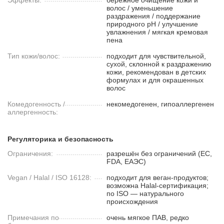
Эффекты:
бережное очищение кожи и
волос / уменьшение
раздражения / поддержание
природного pH / улучшение
увлажнения / мягкая кремовая
пена
Тип кожи/волос:
подходит для чувствительной,
сухой, склонной к раздражению
кожи, рекомендован в детских
формулах и для окрашенных
волос
Комедогенность /
некомедогенен, гипоаллергенен
аллергенность:
Регуляторика и безопасность
Ограничения:
разрешён без ограничений (ЕС,
FDA, ЕАЭС)
Vegan / Halal / ISO 16128:
подходит для веган-продуктов;
возможна Halal-сертификация;
по ISO — натурального
происхождения
Примечания по
очень мягкое ПАВ, редко