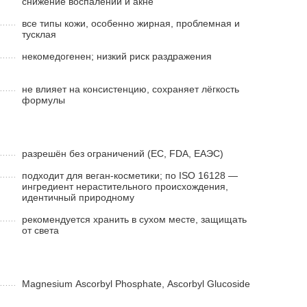
снижение воспалений и акне
все типы кожи, особенно жирная, проблемная и
тусклая
некомедогенен; низкий риск раздражения
не влияет на консистенцию, сохраняет лёгкость
формулы
разрешён без ограничений (ЕС, FDA, ЕАЭС)
подходит для веган-косметики; по ISO 16128 —
ингредиент нерастительного происхождения,
идентичный природному
рекомендуется хранить в сухом месте, защищать
от света
Magnesium Ascorbyl Phosphate, Ascorbyl Glucoside