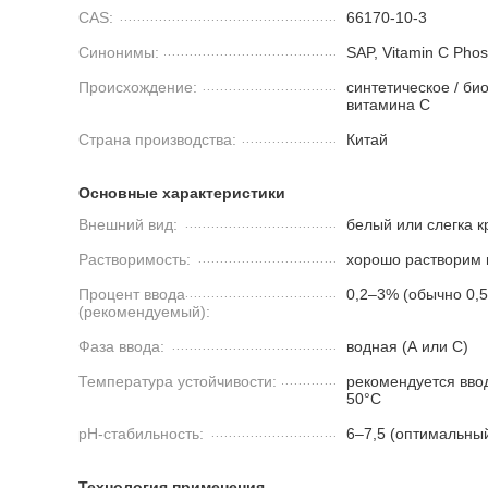
CAS:
66170-10-3
Синонимы:
SAP, Vitamin C Phos
Происхождение:
синтетическое / б
витамина C
Страна производства:
Китай
Основные характеристики
Внешний вид:
белый или слегка 
Растворимость:
хорошо растворим 
Процент ввода
0,2–3% (обычно 0,
(рекомендуемый):
Фаза ввода:
водная (A или C)
Температура устойчивости:
рекомендуется вво
50°C
pH-стабильность:
6–7,5 (оптимальны
Технология применения