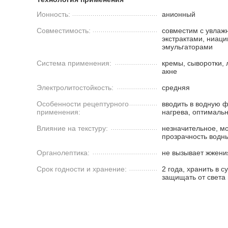
Ионность:
анионный
Совместимость:
совместим с увлаж
экстрактами, ниац
эмульгаторами
Система применения:
кремы, сыворотки, 
акне
Электролитостойкость:
средняя
Особенности рецептурного
вводить в водную ф
применения:
нагрева, оптималь
Влияние на текстуру:
незначительное, м
прозрачность водн
Органолептика:
не вызывает жжени
Срок годности и хранение:
2 года, хранить в 
защищать от света 