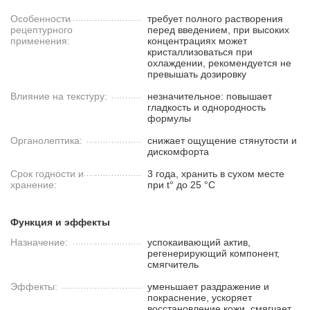
Особенности
требует полного растворения
рецептурного
перед введением, при высоких
применения:
концентрациях может
кристаллизоваться при
охлаждении, рекомендуется не
превышать дозировку
Влияние на текстуру:
незначительное: повышает
гладкость и однородность
формулы
Органолептика:
снижает ощущение стянутости и
дискомфорта
Срок годности и
3 года, хранить в сухом месте
хранение:
при t° до 25 °C
Функция и эффекты
Назначение:
успокаивающий актив,
регенерирующий компонент,
смягчитель
Эффекты:
уменьшает раздражение и
покраснение, ускоряет
восстановление кожи, смягчает