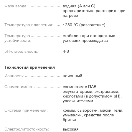
Фаза ввода:
водная (A или C),
предварительно растворить при
нагреве
Температура плавления::
~230 °C (разложение)
Температура
стабилен при стандартных
устойчивости:
условиях производства
pH-стабильность:
4-8
Технология применения
Ионность:
неионный
Совместимость:
совместим с ПАВ,
эмульгаторами, экстрактами,
кислотами (в допустимом pH),
увлажнителями
Система применения:
кремы, сыворотки, маски, гели,
умывалки, средства после
бритья
Электролитостойкость:
высокая