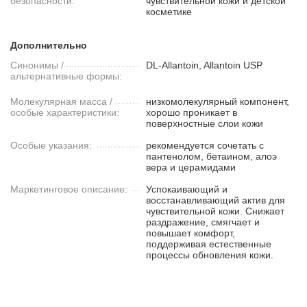
безопасности:
чувствительной кожи и детской
косметике
Дополнительно
Синонимы /
DL-Allantoin, Allantoin USP
альтернативные формы:
Молекулярная масса /
низкомолекулярный компонент,
особые характеристики:
хорошо проникает в
поверхностные слои кожи
Особые указания:
рекомендуется сочетать с
пантенолом, бетаином, алоэ
вера и церамидами
Маркетинговое описание:
Успокаивающий и
восстанавливающий актив для
чувствительной кожи. Снижает
раздражение, смягчает и
повышает комфорт,
поддерживая естественные
процессы обновления кожи.