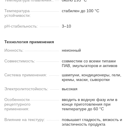
Температура плавления::
около 293 °C
Температура
стабилен до 100 °C
устойчивости:
pH-стабильность:
3–10
Технология применения
Ионность:
неионный
Совместимость:
совместим со всеми типами
ПАВ, эмульгаторов и активов
Система применения:
шампуни, кондиционеры, гели,
кремы, маски, сыворотки
Электролитостойкость:
высокая
Особенности
вводить в водную фазу или в
рецептурного
конце приготовления при
применения:
температуре до 60 °C
Влияние на текстуру:
повышает гладкость, вязкость и
эластичность продукта