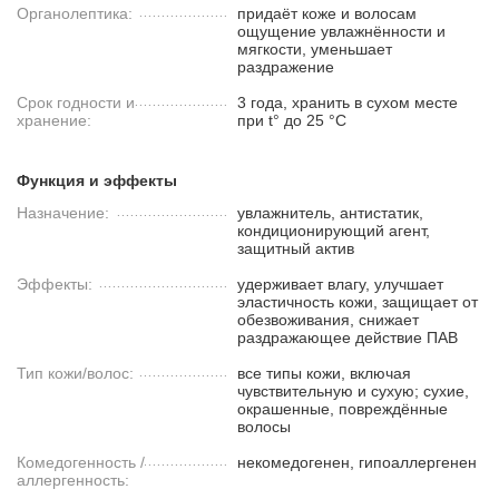
Органолептика:
придаёт коже и волосам
ощущение увлажнённости и
мягкости, уменьшает
раздражение
Срок годности и
3 года, хранить в сухом месте
хранение:
при t° до 25 °C
Функция и эффекты
Назначение:
увлажнитель, антистатик,
кондиционирующий агент,
защитный актив
Эффекты:
удерживает влагу, улучшает
эластичность кожи, защищает от
обезвоживания, снижает
раздражающее действие ПАВ
Тип кожи/волос:
все типы кожи, включая
чувствительную и сухую; сухие,
окрашенные, повреждённые
волосы
Комедогенность /
некомедогенен, гипоаллергенен
аллергенность: