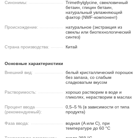
Синонимы:
Trimethylglycine, свекловичный
бетаин, глицин бетаин,
натуральный увлажняющий
фактор (NMF-компонент)
Происхождение:
натуральное (экстракция из
свеклы или биотехнологический
синтез)
Страна производства:
Китай
Основные характеристики
Внешний вид:
белый кристаллический порошок
без запаха, со слабым
сладковатым вкусом
Растворимость:
хорошо растворим в воде и
гликолях, нерастворим в маслах
Процент ввода
0,5–5 % (в зависимости от типа
(рекомендуемый):
продукта)
Фаза ввода:
водная (A или C), при
температуре до 60 °C