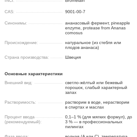
INCI:
Bromelain
CAS:
9001-00-7
Синонимы:
ананасовый фермент, pineapple
enzyme, protease from Ananas
comosus
Происхождение:
натуральное (из стебля или
плодов ананаса)
Страна производства:
Швеция
Основные характеристики
Внешний вид:
светло-жёлтый или бежевый
порошок, слабый характерный
запах
Растворимость:
растворим в воде, нерастворим
в спиртах и маслах
Процент ввода
0,1–1 % (для мягких формул), до
(рекомендуемый):
3 % — в профессиональных
пилингах
Фаза ввода:
водная (A или C), температура