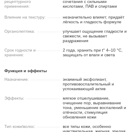
рецептурного
сочетания с сильными
применения:
кислотами, ПАВ и спиртами
Влияние на текстуру:
незначительно влияет; придаёт
лёгкость и гладкость формуле
Органолептика:
улучшает ощущение гладкости и
свежести, не вызывает
раздражения
Срок годности и
2 года, хранить при t° 4–10 °C,
хранение:
защищать от влаги и света
Функция и эффекты
Назначение:
энзимный эксфолиант,
противовоспалительный и
успокаивающий актив
Эффекты:
мягкое отшелушивание,
очищение пор, выравнивание
тона, уменьшение воспалений и
отёчности, стимуляция
обновления кожи
Тип кожи/волос:
все типы кожи, особенно
чувствительная, жирная, зрелая