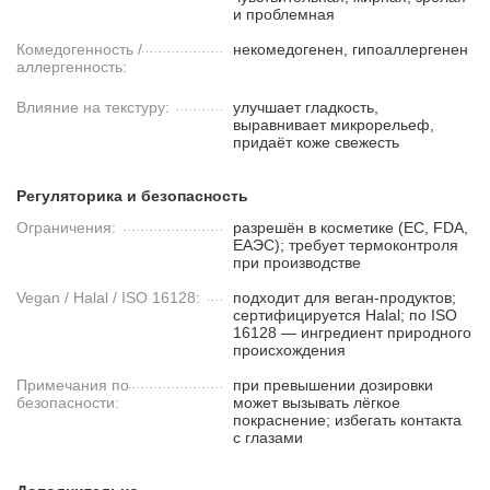
и проблемная
Комедогенность /
некомедогенен, гипоаллергенен
аллергенность:
Влияние на текстуру:
улучшает гладкость,
выравнивает микрорельеф,
придаёт коже свежесть
Регуляторика и безопасность
Ограничения:
разрешён в косметике (ЕС, FDA,
ЕАЭС); требует термоконтроля
при производстве
Vegan / Halal / ISO 16128:
подходит для веган-продуктов;
сертифицируется Halal; по ISO
16128 — ингредиент природного
происхождения
Примечания по
при превышении дозировки
безопасности:
может вызывать лёгкое
покраснение; избегать контакта
с глазами