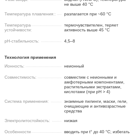
не выше 40 °C
Температура плавления::
разлагается при ~60 °C
Температура
термочувствителен, теряет
устойчивости:
активность выше 45 °C
pH-стабильность:
4,5–8
Технология применения
Ионность:
неионный
Совместимость:
совместим с неионными и
амфотерными компонентами,
растительными экстрактами,
кислотами (при pH > 4)
Система применения:
энзимные пилинги, маски, гели,
очищающие и антивозрастные
средства
Электролитостойкость:
низкая
Особенности
вводить при t° до 40 °C; избегать