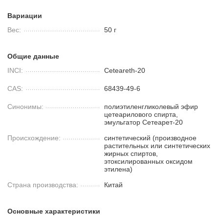
Вариации
Вес:
50 г
Общие данные
INCI:
Ceteareth-20
CAS:
68439-49-6
Синонимы:
полиэтиленгликолевый эфир
цетеарилового спирта,
эмульгатор Сетеарет-20
Происхождение:
синтетический (производное
растительных или синтетических
жирных спиртов,
этоксилированных оксидом
этилена)
Страна производства:
Китай
Основные характеристики