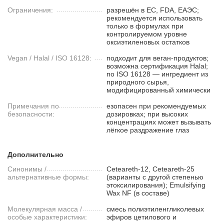
Ограничения:
разрешён в ЕС, FDA, ЕАЭС;
рекомендуется использовать
только в формулах при
контролируемом уровне
оксиэтиленовых остатков
Vegan / Halal / ISO 16128:
подходит для веган-продуктов;
возможна сертификация Halal;
по ISO 16128 — ингредиент из
природного сырья,
модифицированный химически
Примечания по
езопасен при рекомендуемых
безопасности:
дозировках; при высоких
концентрациях может вызывать
лёгкое раздражение глаз
Дополнительно
Синонимы /
Ceteareth-12, Ceteareth-25
альтернативные формы:
(варианты с другой степенью
этоксилирования); Emulsifying
Wax NF (в составе)
Молекулярная масса /
смесь полиэтиленгликолевых
особые характеристики:
эфиров цетилового и