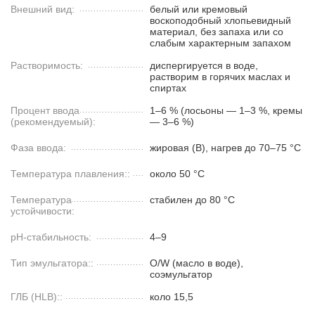
Внешний вид:
белый или кремовый
воскоподобный хлопьевидный
материал, без запаха или со
слабым характерным запахом
Растворимость:
диспергируется в воде,
растворим в горячих маслах и
спиртах
Процент ввода
1–6 % (лосьоны — 1–3 %, кремы
(рекомендуемый):
— 3–6 %)
Фаза ввода:
жировая (B), нагрев до 70–75 °C
Температура плавления::
около 50 °C
Температура
стабилен до 80 °C
устойчивости:
pH-стабильность:
4–9
Тип эмульгатора::
O/W (масло в воде),
соэмульгатор
ГЛБ (HLB)::
коло 15,5